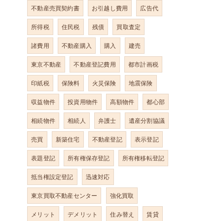
不動産売買契約書
お引越し費用
広告代
所得税
住民税
残債
買取査定
諸費用
不動産購入
購入
建売
東京不動産
不動産登記費用
都市計画税
印紙税
保険料
火災保険
地震保険
収益物件
投資用物件
高額物件
都心部
相続物件
相続人
弁護士
遺産分割協議
売買
新築住宅
不動産登記
表示登記
表題登記
所有権保存登記
所有権移転登記
抵当権設定登記
迅速対応
東京買取不動産センター
強化買取
メリット
デメリット
住み替え
賃貸