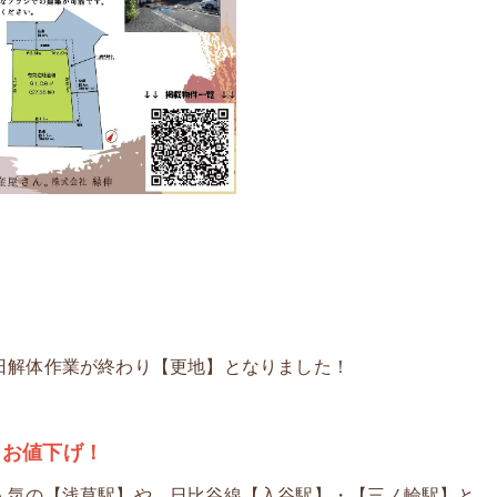
日解体作業が終わり【更地】となりました！
とお値下げ！
人気の
【浅草駅】
や、日比谷線
【入谷駅】
・
【三ノ輪駅】
と、