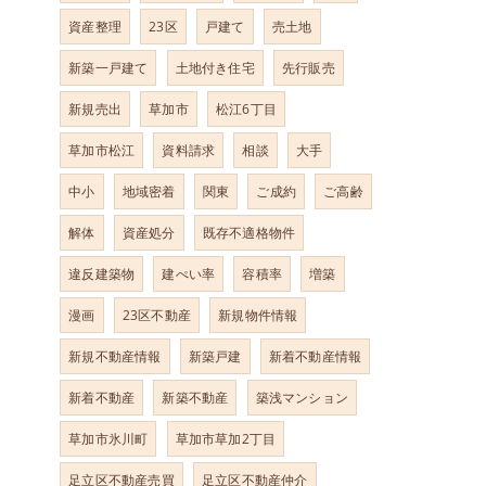
資産整理
23区
戸建て
売土地
新築一戸建て
土地付き住宅
先行販売
新規売出
草加市
松江6丁目
草加市松江
資料請求
相談
大手
中小
地域密着
関東
ご成約
ご高齢
解体
資産処分
既存不適格物件
違反建築物
建ぺい率
容積率
増築
漫画
23区不動産
新規物件情報
新規不動産情報
新築戸建
新着不動産情報
新着不動産
新築不動産
築浅マンション
草加市氷川町
草加市草加2丁目
足立区不動産売買
足立区不動産仲介