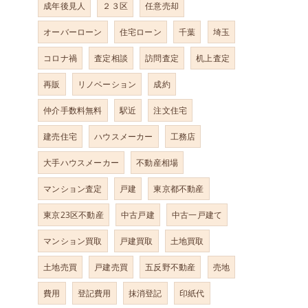
成年後見人
２３区
任意売却
オーバーローン
住宅ローン
千葉
埼玉
コロナ禍
査定相談
訪問査定
机上査定
再販
リノベーション
成約
仲介手数料無料
駅近
注文住宅
建売住宅
ハウスメーカー
工務店
大手ハウスメーカー
不動産相場
マンション査定
戸建
東京都不動産
東京23区不動産
中古戸建
中古一戸建て
マンション買取
戸建買取
土地買取
土地売買
戸建売買
五反野不動産
売地
費用
登記費用
抹消登記
印紙代