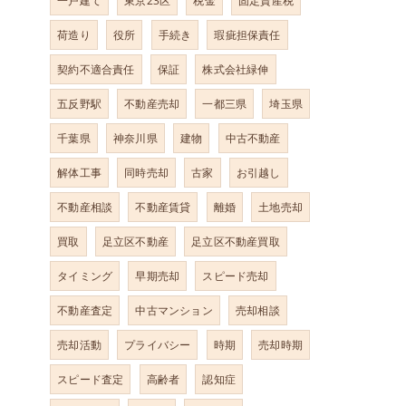
一戸建て
東京23区
税金
固定資産税
荷造り
役所
手続き
瑕疵担保責任
契約不適合責任
保証
株式会社緑伸
五反野駅
不動産売却
一都三県
埼玉県
千葉県
神奈川県
建物
中古不動産
解体工事
同時売却
古家
お引越し
不動産相談
不動産賃貸
離婚
土地売却
買取
足立区不動産
足立区不動産買取
タイミング
早期売却
スピード売却
不動産査定
中古マンション
売却相談
売却活動
プライバシー
時期
売却時期
スピード査定
高齢者
認知症