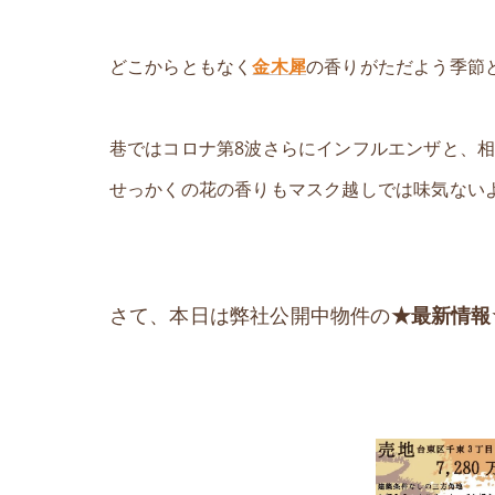
どこからともなく
金木犀
の香りがただよう季節
巷ではコロナ第8波さらにインフルエンザと、
せっかくの花の香りもマスク越しでは味気ない
さて、本日は弊社公開中物件の
★最新情報