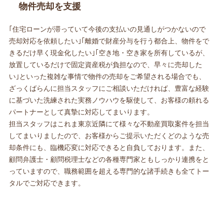
物件売却を支援
｢住宅ローンが滞っていて今後の支払いの見通しがつかないので
売却対応を依頼したい｣｢離婚で財産分与を行う都合上、物件をで
きるだけ早く現金化したい｣｢空き地・空き家を所有しているが、
放置しているだけで固定資産税が負担なので、早々に売却した
い｣といった複雑な事情で物件の売却をご希望される場合でも、
ざっくばらんに担当スタッフにご相談いただければ、豊富な経験
に基づいた洗練された実務ノウハウを駆使して、お客様の頼れる
パートナーとして真摯に対応してまいります。
担当スタッフはこれま東京近隣にて様々な不動産買取案件を担当
してまいりましたので、お客様からご提示いただくどのような売
却条件にも、臨機応変に対応できると自負しております。また、
顧問弁護士・顧問税理士などの各種専門家ともしっかり連携をと
っていますので、職務範囲を超える専門的な諸手続きも全てトー
タルでご対応できます。