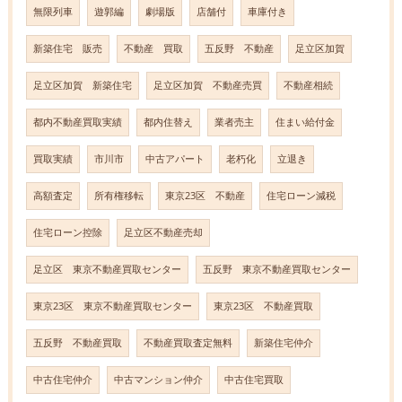
無限列車
遊郭編
劇場版
店舗付
車庫付き
新築住宅 販売
不動産 買取
五反野 不動産
足立区加賀
足立区加賀 新築住宅
足立区加賀 不動産売買
不動産相続
都内不動産買取実績
都内住替え
業者売主
住まい給付金
買取実績
市川市
中古アパート
老朽化
立退き
高額査定
所有権移転
東京23区 不動産
住宅ローン減税
住宅ローン控除
足立区不動産売却
足立区 東京不動産買取センター
五反野 東京不動産買取センター
東京23区 東京不動産買取センター
東京23区 不動産買取
五反野 不動産買取
不動産買取査定無料
新築住宅仲介
中古住宅仲介
中古マンション仲介
中古住宅買取