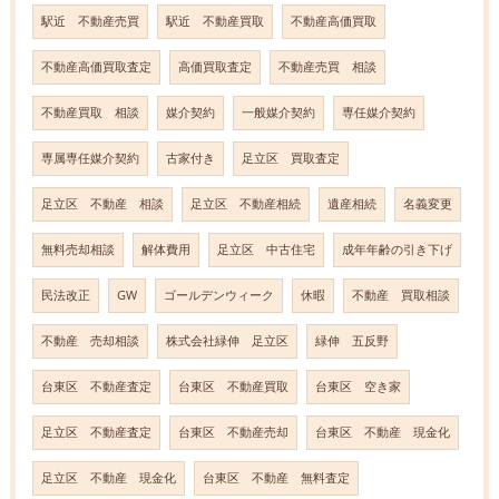
駅近 不動産売買
駅近 不動産買取
不動産高価買取
不動産高価買取査定
高価買取査定
不動産売買 相談
不動産買取 相談
媒介契約
一般媒介契約
専任媒介契約
専属専任媒介契約
古家付き
足立区 買取査定
足立区 不動産 相談
足立区 不動産相続
遺産相続
名義変更
無料売却相談
解体費用
足立区 中古住宅
成年年齢の引き下げ
民法改正
GW
ゴールデンウィーク
休暇
不動産 買取相談
不動産 売却相談
株式会社緑伸 足立区
緑伸 五反野
台東区 不動産査定
台東区 不動産買取
台東区 空き家
足立区 不動産査定
台東区 不動産売却
台東区 不動産 現金化
足立区 不動産 現金化
台東区 不動産 無料査定