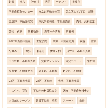
営業
草加
神奈川
訪問
テナント
事務所
不動産買取センター
東京都不動産売買
足立区加賀2丁目 新築
五反野 不動産売買
東武伊勢崎線 不動産売買
売地 無料査定
売地 買取
新着物件
新着物件情報
所有権
2022年新築不動産
査定訪問
関東 不動産売買
収益
空家
鬼滅の刃
遊郭
旧色街
吉原大門
足立区 不動産売買
五反野駅 不動産売買
賃貸マンション
賃貸アパート
繁忙期
東京都 不動産売買
東京都 不動産
足立区 不動産
23区 不動産売買
23区 不動産
売地 不動産売買
中古住宅 買取
不動産無料買取査定
関東 不動産無料査定
お引越しシーズン
賃貸不動産 時期
アパート
条件