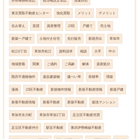
所有権移転登記
抵当権設定登記
迅速対応
東京買取不動産センター
強化買取
メリット
デメリット
住み替え
賃貸
資産整理
23区
戸建て
売土地
新築一戸建て
土地付き住宅
先行販売
新規売出
草加市
松江6丁目
草加市松江
資料請求
相談
大手
中小
地域密着
関東
ご成約
ご高齢
解体
資産処分
既存不適格物件
違反建築物
建ぺい率
容積率
増築
漫画
23区不動産
新規物件情報
新規不動産情報
新築戸建
新着不動産情報
新着不動産
新築不動産
築浅マンション
草加市氷川町
草加市草加2丁目
足立区不動産売買
足立区不動産仲介
駅近不動産
東武伊勢崎線不動産