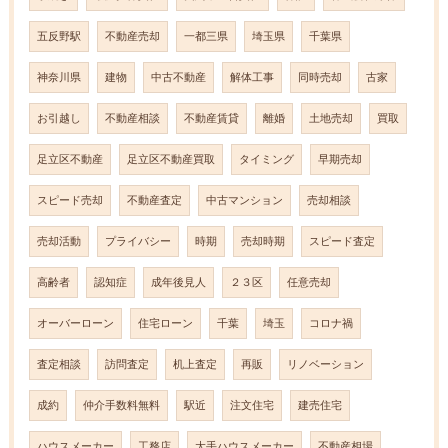
五反野駅
不動産売却
一都三県
埼玉県
千葉県
神奈川県
建物
中古不動産
解体工事
同時売却
古家
お引越し
不動産相談
不動産賃貸
離婚
土地売却
買取
足立区不動産
足立区不動産買取
タイミング
早期売却
スピード売却
不動産査定
中古マンション
売却相談
売却活動
プライバシー
時期
売却時期
スピード査定
高齢者
認知症
成年後見人
２３区
任意売却
オーバーローン
住宅ローン
千葉
埼玉
コロナ禍
査定相談
訪問査定
机上査定
再販
リノベーション
成約
仲介手数料無料
駅近
注文住宅
建売住宅
ハウスメーカー
工務店
大手ハウスメーカー
不動産相場