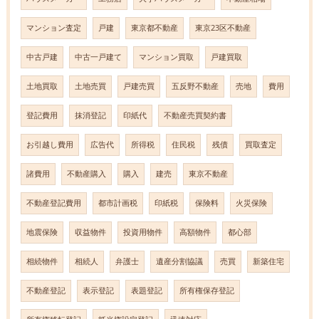
マンション査定
戸建
東京都不動産
東京23区不動産
中古戸建
中古一戸建て
マンション買取
戸建買取
土地買取
土地売買
戸建売買
五反野不動産
売地
費用
登記費用
抹消登記
印紙代
不動産売買契約書
お引越し費用
広告代
所得税
住民税
残債
買取査定
諸費用
不動産購入
購入
建売
東京不動産
不動産登記費用
都市計画税
印紙税
保険料
火災保険
地震保険
収益物件
投資用物件
高額物件
都心部
相続物件
相続人
弁護士
遺産分割協議
売買
新築住宅
不動産登記
表示登記
表題登記
所有権保存登記