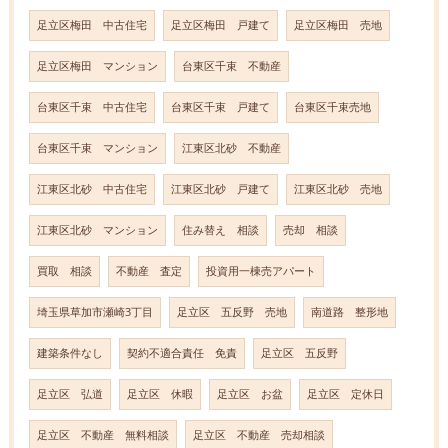
足立区梅田 中古住宅
足立区梅田 戸建て
足立区梅田 売地
足立区梅田 マンション
台東区千束 不動産
台東区千束 中古住宅
台東区千束 戸建て
台東区千束売地
台東区千束 マンション
江東区北砂 不動産
江東区北砂 中古住宅
江東区北砂 戸建て
江東区北砂 売地
江東区北砂 マンション
住み替え 相談
売却 相談
買取 相談
不動産 査定
投資用一棟売アパート
埼玉県草加市瀬崎3丁目
足立区 五反野 売地
南道路 整形地
建築条件なし
契約不適合責任 免責
足立区 五反野
足立区 弘道
足立区 休暇
足立区 お盆
足立区 定休日
足立区 不動産 無料相談
足立区 不動産 売却相談