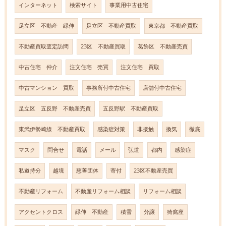
インターネット
検索サイト
事業用中古住宅
足立区 不動産 緑伸
足立区 不動産買取
東京都 不動産買取
不動産買取査定訪問
23区 不動産買取
葛飾区 不動産売買
中古住宅 仲介
注文住宅 売買
注文住宅 買取
中古マンション 買取
事務所付中古住宅
店舗付中古住宅
足立区 五反野 不動産売買
五反野駅 不動産買取
東武伊勢崎線 不動産買取
感染症対策
非接触
換気
徹底
マスク
問合せ
電話
メール
弘道
都内
感染症
私道持分
越境
慈善団体
寄付
23区不動産売買
不動産リフォーム
不動産リフォーム相談
リフォーム相談
アクセントクロス
緑伸 不動産
積雪
分譲
猗窩座