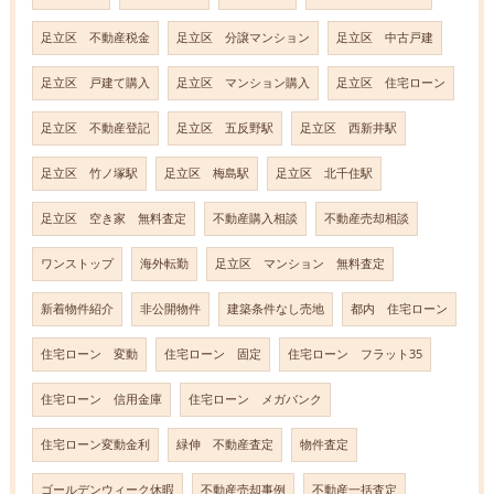
足立区 不動産税金
足立区 分譲マンション
足立区 中古戸建
足立区 戸建て購入
足立区 マンション購入
足立区 住宅ローン
足立区 不動産登記
足立区 五反野駅
足立区 西新井駅
足立区 竹ノ塚駅
足立区 梅島駅
足立区 北千住駅
足立区 空き家 無料査定
不動産購入相談
不動産売却相談
ワンストップ
海外転勤
足立区 マンション 無料査定
新着物件紹介
非公開物件
建築条件なし売地
都内 住宅ローン
住宅ローン 変動
住宅ローン 固定
住宅ローン フラット35
住宅ローン 信用金庫
住宅ローン メガバンク
住宅ローン変動金利
緑伸 不動産査定
物件査定
ゴールデンウィーク休暇
不動産売却事例
不動産一括査定