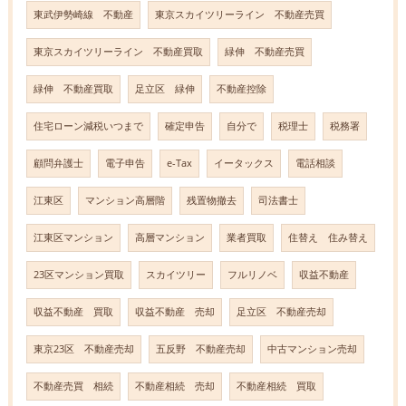
東武伊勢崎線 不動産
東京スカイツリーライン 不動産売買
東京スカイツリーライン 不動産買取
緑伸 不動産売買
緑伸 不動産買取
足立区 緑伸
不動産控除
住宅ローン減税いつまで
確定申告
自分で
税理士
税務署
顧問弁護士
電子申告
e-Tax
イータックス
電話相談
江東区
マンション高層階
残置物撤去
司法書士
江東区マンション
高層マンション
業者買取
住替え 住み替え
23区マンション買取
スカイツリー
フルリノベ
収益不動産
収益不動産 買取
収益不動産 売却
足立区 不動産売却
東京23区 不動産売却
五反野 不動産売却
中古マンション売却
不動産売買 相続
不動産相続 売却
不動産相続 買取