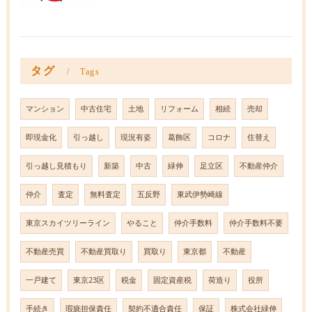
タグ
Tags
マンション
中古住宅
土地
リフォーム
相続
売却
即現金化
引っ越し
現況有姿
葛飾区
コロナ
住替え
引っ越し見積もり
新築
中古
緑伸
足立区
不動産仲介
仲介
査定
無料査定
五反野
東武伊勢崎線
東京スカイツリーライン
やること
仲介手数料
仲介手数料不要
不動産売買
不動産買取り
買取り
東京都
不動産
一戸建て
東京23区
税金
固定資産税
荷造り
役所
手続き
瑕疵担保責任
契約不適合責任
保証
株式会社緑伸