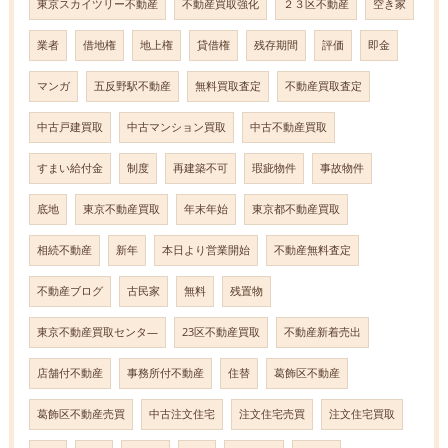
東京スカイツリー不動産
不動産買取強化
２３区不動産
空き家
業者
借地権
地上権
貸借権
残存期間
評価
即金
マンガ
五反野駅不動産
無料買取査定
不動産買取査定
中古戸建買取
中古マンション買取
中古不動産買取
すまい給付金
制度
再建築不可
瑕疵物件
事故物件
底地
東京不動産買取
年末年始
東京都不動産買取
相続不動産
新年
本日より営業開始
不動産無料査定
不動産ブログ
古民家
無料
残置物
東京不動産買取センタ―
23区不動産買取
不動産新着売出
店舗付不動産
事務所付不動産
住替
葛飾区不動産
葛飾区不動産売買
中古注文住宅
注文住宅売買
注文住宅買取