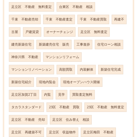
足立区 不動産 無料査定
台東区 不動産 相談
千束 不動産売却
千束 不動産査定
千束 不動産買取
再建不
古屋
戸建賃貸
オーナーチェンジ
足立区 無料査定
建売新築住宅
新築建売住宅 販売
工事進捗
住宅ローン相談
神奈川県 不動産
マンションリフォーム
マンションリノベーション
高額買取
内装解体
新築住宅完成
新築住宅紹介
現地内覧会
現地オープンハウス開催
足立区加賀2丁目
内覧
見学
買取査定無料
タカラスタンダード
23区 不動産 買取
23区 不動産 無料査定
足立区 不動産 売却
足立区 住み替え 相談
足立区 再建築不可
足立区 収益物件
足立区梅田 不動産