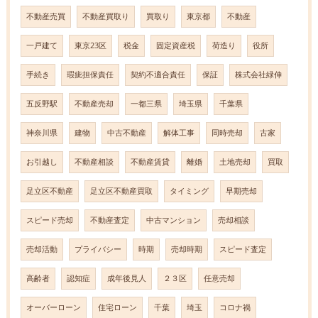
不動産売買
不動産買取り
買取り
東京都
不動産
一戸建て
東京23区
税金
固定資産税
荷造り
役所
手続き
瑕疵担保責任
契約不適合責任
保証
株式会社緑伸
五反野駅
不動産売却
一都三県
埼玉県
千葉県
神奈川県
建物
中古不動産
解体工事
同時売却
古家
お引越し
不動産相談
不動産賃貸
離婚
土地売却
買取
足立区不動産
足立区不動産買取
タイミング
早期売却
スピード売却
不動産査定
中古マンション
売却相談
売却活動
プライバシー
時期
売却時期
スピード査定
高齢者
認知症
成年後見人
２３区
任意売却
オーバーローン
住宅ローン
千葉
埼玉
コロナ禍