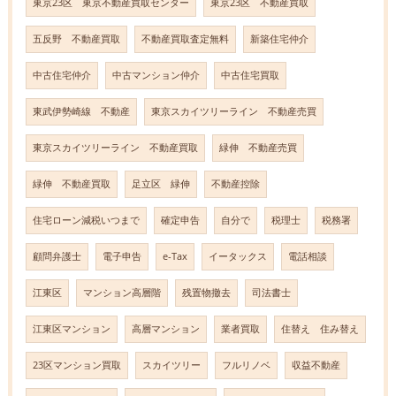
東京23区 東京不動産買取センター
東京23区 不動産買取
五反野 不動産買取
不動産買取査定無料
新築住宅仲介
中古住宅仲介
中古マンション仲介
中古住宅買取
東武伊勢崎線 不動産
東京スカイツリーライン 不動産売買
東京スカイツリーライン 不動産買取
緑伸 不動産売買
緑伸 不動産買取
足立区 緑伸
不動産控除
住宅ローン減税いつまで
確定申告
自分で
税理士
税務署
顧問弁護士
電子申告
e-Tax
イータックス
電話相談
江東区
マンション高層階
残置物撤去
司法書士
江東区マンション
高層マンション
業者買取
住替え 住み替え
23区マンション買取
スカイツリー
フルリノベ
収益不動産