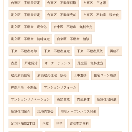
台東区 不動産査定
台東区 不動産買取
台東区 空き家
足立区 不動産査定
台東区 不動産売却
台東区 不動産 現金化
足立区 不動産 現金化
台東区 不動産 無料査定
足立区 不動産 無料査定
台東区 不動産 相談
千束 不動産売却
千束 不動産査定
千束 不動産買取
再建不
古屋
戸建賃貸
オーナーチェンジ
足立区 無料査定
建売新築住宅
新築建売住宅 販売
工事進捗
住宅ローン相談
神奈川県 不動産
マンションリフォーム
マンションリノベーション
高額買取
内装解体
新築住宅完成
新築住宅紹介
現地内覧会
現地オープンハウス開催
足立区加賀2丁目
内覧
見学
買取査定無料