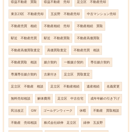
収益不動産 買取
収益不動産 売却
足立区 不動産売却
東京23区 不動産売却
五反野 不動産売却
中古マンション売却
不動産売買 相続
不動産相続 売却
不動産相続 買取
駅近 不動産売買
駅近 不動産買取
不動産高価買取
不動産高価買取査定
高価買取査定
不動産売買 相談
不動産買取 相談
媒介契約
一般媒介契約
専任媒介契約
専属専任媒介契約
古家付き
足立区 買取査定
足立区 不動産 相談
足立区 不動産相続
遺産相続
名義変更
無料売却相談
解体費用
足立区 中古住宅
成年年齢の引き下げ
民法改正
GW
ゴールデンウィーク
休暇
不動産 買取相談
不動産 売却相談
株式会社緑伸 足立区
緑伸 五反野