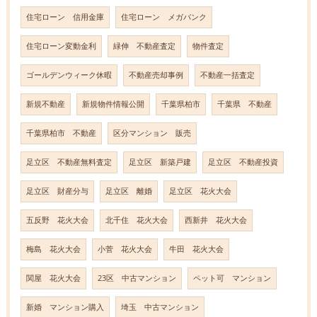
住宅ローン 信用金庫
住宅ローン メガバンク
住宅ローン変動金利
緑伸 不動産査定
物件査定
ゴールデンウィーク休暇
不動産売却事例
不動産一括査定
新規不動産
新規物件情報公開
千葉県柏市
千葉県 不動産
千葉県柏市 不動産
区分マンション 販売
足立区 不動産無料査定
足立区 新築戸建
足立区 不動産投資
足立区 財産分与
足立区 離婚
足立区 花火大会
五反野 花火大会
北千住 花火大会
西新井 花火大会
梅島 花火大会
小菅 花火大会
牛田 花火大会
関屋 花火大会
23区 中古マンション
ペット可 マンション
新婚 マンション購入
埼玉 中古マンション