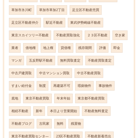
草加市氷川町
草加市草加2丁目
足立区不動産売買
足立区不動産仲介
駅近不動産
東武伊勢崎線不動産
東京スカイツリー不動産
不動産買取強化
２３区不動産
空き家
業者
借地権
地上権
貸借権
残存期間
評価
即金
マンガ
五反野駅不動産
無料買取査定
不動産買取査定
中古戸建買取
中古マンション買取
中古不動産買取
すまい給付金
制度
再建築不可
瑕疵物件
事故物件
底地
東京不動産買取
年末年始
東京都不動産買取
相続不動産
新年
本日より営業開始
不動産無料査定
不動産ブログ
古民家
無料
残置物
東京不動産買取センタ―
23区不動産買取
不動産新着売出