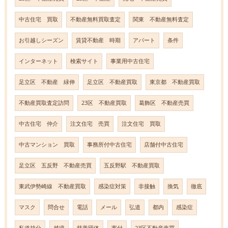
中古住宅 買取
不動産無料買取査定
関東 不動産無料査定
お引越しシーズン
賃貸不動産 時期
アパート
条件
インターネット
検索サイト
事業用中古住宅
足立区 不動産 緑伸
足立区 不動産買取
東京都 不動産買取
不動産買取査定訪問
23区 不動産買取
葛飾区 不動産売買
中古住宅 仲介
注文住宅 売買
注文住宅 買取
中古マンション 買取
事務所付中古住宅
店舗付中古住宅
足立区 五反野 不動産売買
五反野駅 不動産買取
東武伊勢崎線 不動産買取
感染症対策
非接触
換気
徹底
マスク
問合せ
電話
メール
弘道
都内
感染症