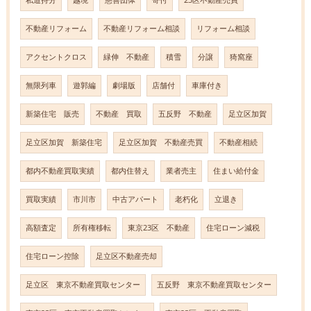
私道持分
越境
慈善団体
寄付
23区不動産売買
不動産リフォーム
不動産リフォーム相談
リフォーム相談
アクセントクロス
緑伸 不動産
積雪
分譲
猗窩座
無限列車
遊郭編
劇場版
店舗付
車庫付き
新築住宅 販売
不動産 買取
五反野 不動産
足立区加賀
足立区加賀 新築住宅
足立区加賀 不動産売買
不動産相続
都内不動産買取実績
都内住替え
業者売主
住まい給付金
買取実績
市川市
中古アパート
老朽化
立退き
高額査定
所有権移転
東京23区 不動産
住宅ローン減税
住宅ローン控除
足立区不動産売却
足立区 東京不動産買取センター
五反野 東京不動産買取センター