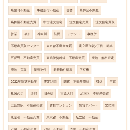
店舗付不動産
事務所付不動産
住替
葛飾区不動産
葛飾区不動産売買
中古注文住宅
注文住宅売買
注文住宅買取
営業
草加
神奈川
訪問
テナント
事務所
不動産買取センター
東京都不動産売買
足立区加賀2丁目 新築
五反野 不動産売買
東武伊勢崎線 不動産売買
売地 無料査定
売地 買取
新着物件
新着物件情報
所有権
2022年新築不動産
査定訪問
関東 不動産売買
収益
空家
鬼滅の刃
遊郭
旧色街
吉原大門
足立区 不動産売買
五反野駅 不動産売買
賃貸マンション
賃貸アパート
繁忙期
東京都 不動産売買
東京都 不動産
足立区 不動産
23区 不動産売買
23区 不動産
売地 不動産売買