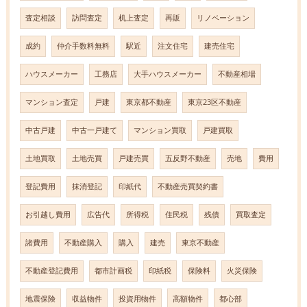
査定相談
訪問査定
机上査定
再販
リノベーション
成約
仲介手数料無料
駅近
注文住宅
建売住宅
ハウスメーカー
工務店
大手ハウスメーカー
不動産相場
マンション査定
戸建
東京都不動産
東京23区不動産
中古戸建
中古一戸建て
マンション買取
戸建買取
土地買取
土地売買
戸建売買
五反野不動産
売地
費用
登記費用
抹消登記
印紙代
不動産売買契約書
お引越し費用
広告代
所得税
住民税
残債
買取査定
諸費用
不動産購入
購入
建売
東京不動産
不動産登記費用
都市計画税
印紙税
保険料
火災保険
地震保険
収益物件
投資用物件
高額物件
都心部