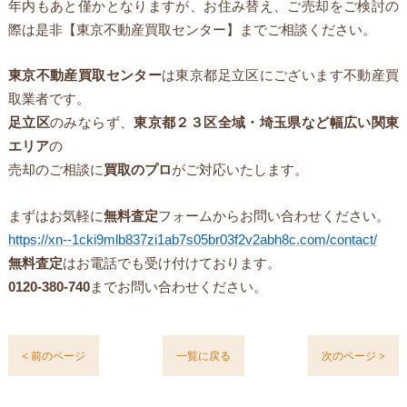
年内もあと僅かとなりますが、お住み替え、ご売却をご検討の
際は是非【東京不動産買取センター】までご相談ください。
東京不動産買取センター
は東京都足立区にございます不動産買
取業者です。
足立区
のみならず、
東京都２３区全域・埼玉県など幅広い関東
エリア
の
売却のご相談に
買取のプロ
がご対応いたします。
まずはお気軽に
無料査定
フォームからお問い合わせください。
https://xn--1cki9mlb837zi1ab7s05br03f2v2abh8c.com/contact/
無料査定
はお電話でも受け付けております。
0120-380-740
までお問い合わせください。
< 前のページ
一覧に戻る
次のページ >