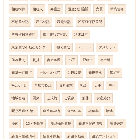
相続物件
相続人
弁護士
遺産分割協議
売買
新築住宅
不動産登記
表示登記
表題登記
所有権保存登記
所有権移転登記
抵当権設定登記
迅速対応
東京買取不動産センター
強化買取
メリット
デメリット
住み替え
賃貸
資産整理
23区
戸建て
売土地
新築一戸建て
土地付き住宅
先行販売
新規売出
草加市
松江6丁目
草加市松江
資料請求
相談
大手
中小
地域密着
関東
ご成約
ご高齢
解体
資産処分
既存不適格物件
違反建築物
建ぺい率
容積率
増築
漫画
23区不動産
新規物件情報
新規不動産情報
新築戸建
新着不動産情報
新着不動産
新築不動産
築浅マンション