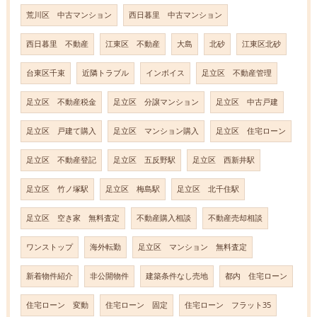
荒川区 中古マンション
西日暮里 中古マンション
西日暮里 不動産
江東区 不動産
大島
北砂
江東区北砂
台東区千束
近隣トラブル
インボイス
足立区 不動産管理
足立区 不動産税金
足立区 分譲マンション
足立区 中古戸建
足立区 戸建て購入
足立区 マンション購入
足立区 住宅ローン
足立区 不動産登記
足立区 五反野駅
足立区 西新井駅
足立区 竹ノ塚駅
足立区 梅島駅
足立区 北千住駅
足立区 空き家 無料査定
不動産購入相談
不動産売却相談
ワンストップ
海外転勤
足立区 マンション 無料査定
新着物件紹介
非公開物件
建築条件なし売地
都内 住宅ローン
住宅ローン 変動
住宅ローン 固定
住宅ローン フラット35