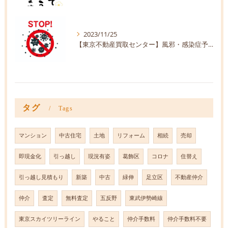
2023/11/25
【東京不動産買取センター】風邪・感染症予防【株式会社緑伸】
タグ
Tags
マンション
中古住宅
土地
リフォーム
相続
売却
即現金化
引っ越し
現況有姿
葛飾区
コロナ
住替え
引っ越し見積もり
新築
中古
緑伸
足立区
不動産仲介
仲介
査定
無料査定
五反野
東武伊勢崎線
東京スカイツリーライン
やること
仲介手数料
仲介手数料不要