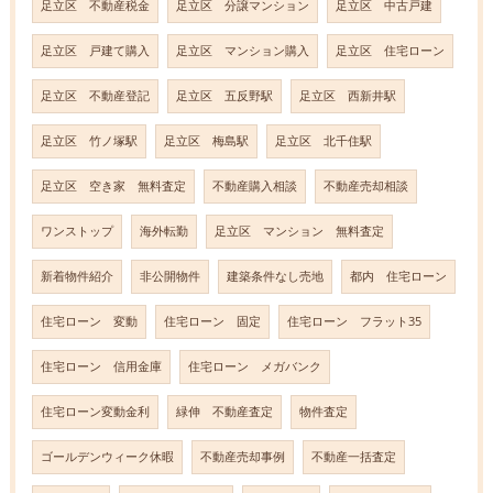
足立区 不動産税金
足立区 分譲マンション
足立区 中古戸建
足立区 戸建て購入
足立区 マンション購入
足立区 住宅ローン
足立区 不動産登記
足立区 五反野駅
足立区 西新井駅
足立区 竹ノ塚駅
足立区 梅島駅
足立区 北千住駅
足立区 空き家 無料査定
不動産購入相談
不動産売却相談
ワンストップ
海外転勤
足立区 マンション 無料査定
新着物件紹介
非公開物件
建築条件なし売地
都内 住宅ローン
住宅ローン 変動
住宅ローン 固定
住宅ローン フラット35
住宅ローン 信用金庫
住宅ローン メガバンク
住宅ローン変動金利
緑伸 不動産査定
物件査定
ゴールデンウィーク休暇
不動産売却事例
不動産一括査定