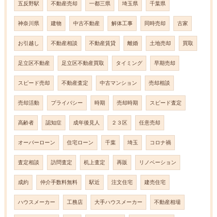
五反野駅
不動産売却
一都三県
埼玉県
千葉県
神奈川県
建物
中古不動産
解体工事
同時売却
古家
お引越し
不動産相談
不動産賃貸
離婚
土地売却
買取
足立区不動産
足立区不動産買取
タイミング
早期売却
スピード売却
不動産査定
中古マンション
売却相談
売却活動
プライバシー
時期
売却時期
スピード査定
高齢者
認知症
成年後見人
２３区
任意売却
オーバーローン
住宅ローン
千葉
埼玉
コロナ禍
査定相談
訪問査定
机上査定
再販
リノベーション
成約
仲介手数料無料
駅近
注文住宅
建売住宅
ハウスメーカー
工務店
大手ハウスメーカー
不動産相場