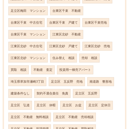
足立区梅田 マンション
台東区千束 不動産
台東区千束 中古住宅
台東区千束 戸建て
台東区千束売地
台東区千束 マンション
江東区北砂 不動産
江東区北砂 中古住宅
江東区北砂 戸建て
江東区北砂 売地
江東区北砂 マンション
住み替え 相談
売却 相談
買取 相談
不動産 査定
投資用一棟売アパート
埼玉県草加市瀬崎3丁目
足立区 五反野 売地
南道路 整形地
建築条件なし
契約不適合責任 免責
足立区 五反野
足立区 弘道
足立区 休暇
足立区 お盆
足立区 定休日
足立区 不動産 無料相談
足立区 不動産 売却相談
足立区 不動産 賃貸管理
足立区 不動産 買取相談