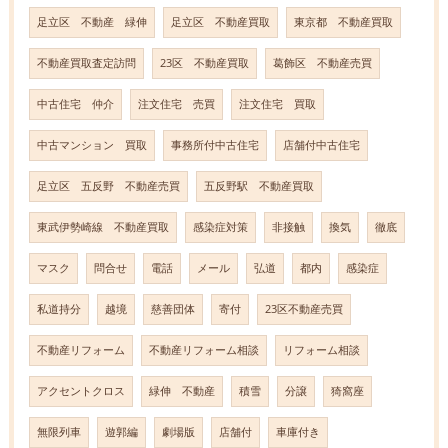
足立区 不動産 緑伸
足立区 不動産買取
東京都 不動産買取
不動産買取査定訪問
23区 不動産買取
葛飾区 不動産売買
中古住宅 仲介
注文住宅 売買
注文住宅 買取
中古マンション 買取
事務所付中古住宅
店舗付中古住宅
足立区 五反野 不動産売買
五反野駅 不動産買取
東武伊勢崎線 不動産買取
感染症対策
非接触
換気
徹底
マスク
問合せ
電話
メール
弘道
都内
感染症
私道持分
越境
慈善団体
寄付
23区不動産売買
不動産リフォーム
不動産リフォーム相談
リフォーム相談
アクセントクロス
緑伸 不動産
積雪
分譲
猗窩座
無限列車
遊郭編
劇場版
店舗付
車庫付き