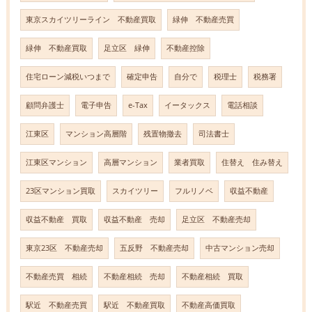
東京スカイツリーライン 不動産買取
緑伸 不動産売買
緑伸 不動産買取
足立区 緑伸
不動産控除
住宅ローン減税いつまで
確定申告
自分で
税理士
税務署
顧問弁護士
電子申告
e-Tax
イータックス
電話相談
江東区
マンション高層階
残置物撤去
司法書士
江東区マンション
高層マンション
業者買取
住替え 住み替え
23区マンション買取
スカイツリー
フルリノベ
収益不動産
収益不動産 買取
収益不動産 売却
足立区 不動産売却
東京23区 不動産売却
五反野 不動産売却
中古マンション売却
不動産売買 相続
不動産相続 売却
不動産相続 買取
駅近 不動産売買
駅近 不動産買取
不動産高価買取