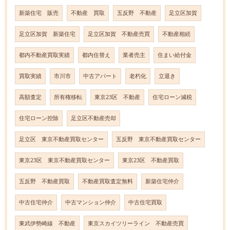
新築住宅 販売
不動産 買取
五反野 不動産
足立区加賀
足立区加賀 新築住宅
足立区加賀 不動産売買
不動産相続
都内不動産買取実績
都内住替え
業者売主
住まい給付金
買取実績
市川市
中古アパート
老朽化
立退き
高額査定
所有権移転
東京23区 不動産
住宅ローン減税
住宅ローン控除
足立区不動産売却
足立区 東京不動産買取センター
五反野 東京不動産買取センター
東京23区 東京不動産買取センター
東京23区 不動産買取
五反野 不動産買取
不動産買取査定無料
新築住宅仲介
中古住宅仲介
中古マンション仲介
中古住宅買取
東武伊勢崎線 不動産
東京スカイツリーライン 不動産売買