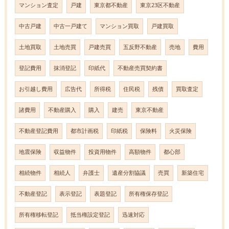
マンション査定
戸建
東京都不動産
東京23区不動産
中古戸建
中古一戸建て
マンション買取
戸建買取
土地買取
土地売買
戸建売買
五反野不動産
売地
費用
登記費用
抹消登記
印紙代
不動産売買契約書
お引越し費用
広告代
所得税
住民税
残債
買取査定
諸費用
不動産購入
購入
建売
東京不動産
不動産登記費用
都市計画税
印紙税
保険料
火災保険
地震保険
収益物件
投資用物件
高額物件
都心部
相続物件
相続人
弁護士
遺産分割協議
売買
新築住宅
不動産登記
表示登記
表題登記
所有権保存登記
所有権移転登記
抵当権設定登記
迅速対応