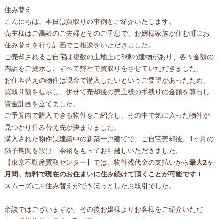
住み替え
こんにちは。本日は買取りの事例をご紹介いたします。
売主様はご高齢のご夫婦とそのご子息で、お嬢様家族が住む町にお
住み替えを行う計画でご相談をいただきました。
ご売却されるご自宅は複数の土地上に3棟の建物があり、各々金額の
内訳をご提示し、すべて弊社で買取りをさせていただきました。
お住み替えの物件は現金で購入したいというご要望があったため、
買取り額を提示し、併せて売却後の売主様の手残りの金額を算出し
資金計画を立てました。
ご予算内で購入できる物件をご紹介し、その中で気に入った物件が
見つかり住み替え先が決まりました。
購入された物件は建築中の新築一戸建てで、ご自宅売却後、1ヶ月の
猶予期間を設け、余裕をもってお引越しいただきました。
【東京不動産買取センター】では、物件残代金の支払いから
最大2ヶ
月間、無料で現在のお住まいに住み続けて頂くことが可能です！
スムーズにお住み替えができほっとしたお取引でした。
余談ではございますが、その後お嬢様よりお客様をご紹介いただ