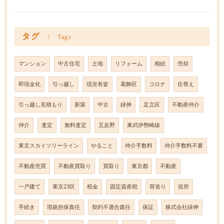
タグ
Tags
マンション
中古住宅
土地
リフォーム
相続
売却
即現金化
引っ越し
現況有姿
葛飾区
コロナ
住替え
引っ越し見積もり
新築
中古
緑伸
足立区
不動産仲介
仲介
査定
無料査定
五反野
東武伊勢崎線
東京スカイツリーライン
やること
仲介手数料
仲介手数料不要
不動産売買
不動産買取り
買取り
東京都
不動産
一戸建て
東京23区
税金
固定資産税
荷造り
役所
手続き
瑕疵担保責任
契約不適合責任
保証
株式会社緑伸