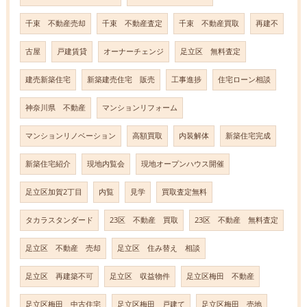
千束 不動産売却
千束 不動産査定
千束 不動産買取
再建不
古屋
戸建賃貸
オーナーチェンジ
足立区 無料査定
建売新築住宅
新築建売住宅 販売
工事進捗
住宅ローン相談
神奈川県 不動産
マンションリフォーム
マンションリノベーション
高額買取
内装解体
新築住宅完成
新築住宅紹介
現地内覧会
現地オープンハウス開催
足立区加賀2丁目
内覧
見学
買取査定無料
タカラスタンダード
23区 不動産 買取
23区 不動産 無料査定
足立区 不動産 売却
足立区 住み替え 相談
足立区 再建築不可
足立区 収益物件
足立区梅田 不動産
足立区梅田 中古住宅
足立区梅田 戸建て
足立区梅田 売地