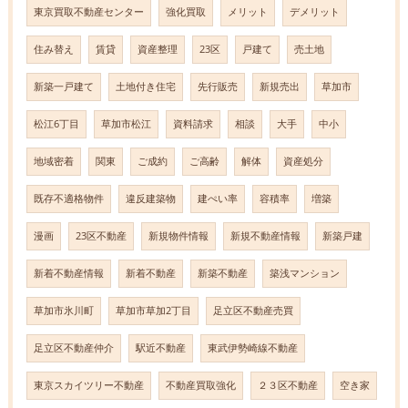
東京買取不動産センター
強化買取
メリット
デメリット
住み替え
賃貸
資産整理
23区
戸建て
売土地
新築一戸建て
土地付き住宅
先行販売
新規売出
草加市
松江6丁目
草加市松江
資料請求
相談
大手
中小
地域密着
関東
ご成約
ご高齢
解体
資産処分
既存不適格物件
違反建築物
建ぺい率
容積率
増築
漫画
23区不動産
新規物件情報
新規不動産情報
新築戸建
新着不動産情報
新着不動産
新築不動産
築浅マンション
草加市氷川町
草加市草加2丁目
足立区不動産売買
足立区不動産仲介
駅近不動産
東武伊勢崎線不動産
東京スカイツリー不動産
不動産買取強化
２３区不動産
空き家