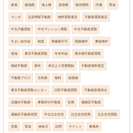
業者
借地権
地上権
貸借権
残存期間
評価
即金
マンガ
五反野駅不動産
無料買取査定
不動産買取査定
中古戸建買取
中古マンション買取
中古不動産買取
すまい給付金
制度
再建築不可
瑕疵物件
事故物件
底地
東京不動産買取
年末年始
東京都不動産買取
相続不動産
新年
本日より営業開始
不動産無料査定
不動産ブログ
古民家
無料
残置物
東京不動産買取センタ―
23区不動産買取
不動産新着売出
店舗付不動産
事務所付不動産
住替
葛飾区不動産
葛飾区不動産売買
中古注文住宅
注文住宅売買
注文住宅買取
営業
草加
神奈川
訪問
テナント
事務所