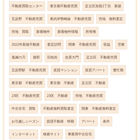
不動産買取センター
東京都不動産売買
足立区加賀2丁目 新築
五反野 不動産売買
東武伊勢崎線 不動産売買
売地 無料査定
売地 買取
新着物件
新着物件情報
所有権
2022年新築不動産
査定訪問
関東 不動産売買
収益
空家
鬼滅の刃
遊郭
旧色街
吉原大門
足立区 不動産売買
五反野駅 不動産売買
賃貸マンション
賃貸アパート
繁忙期
東京都 不動産売買
東京都 不動産
足立区 不動産
23区 不動産売買
23区 不動産
売地 不動産売買
中古住宅 買取
不動産無料買取査定
関東 不動産無料査定
お引越しシーズン
賃貸不動産 時期
アパート
条件
インターネット
検索サイト
事業用中古住宅