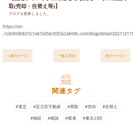
取(売却・住替え等)】
ブログを更新しました。
https://xn-
-1cki9mlb837zi1ab7s05br03f2v2abh8c.com/blog/detail/20211217
< 前のページ
一覧に戻る
次のページ >
関連タグ
#査定
#足立区不動産
#買取
#売却
#住替え
#相続
#相談
#業者
#東京23区